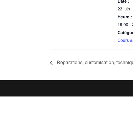
Date :
23 juin
Heure :
19:00 -
Catégo
Cours & 
Réparations, customisation, techniqu