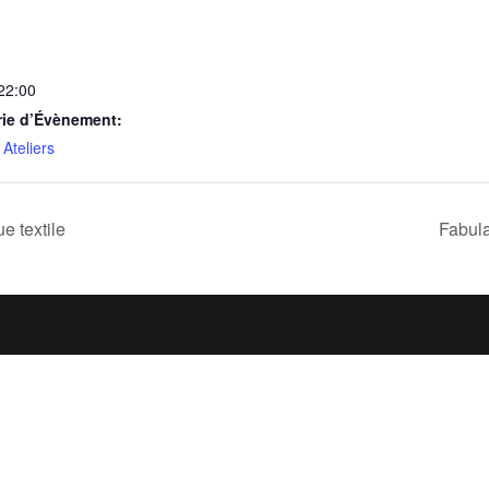
 22:00
rie d’Évènement:
Ateliers
e textile
Fabula