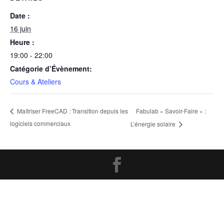
Date :
16 juin
Heure :
19:00 - 22:00
Catégorie d’Évènement:
Cours & Ateliers
Fabulab « Savoir-Faire » :
Maîtriser FreeCAD : Transition depuis les
logiciels commerciaux
L’énergie solaire