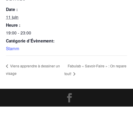
Date :
11 juin
Heure :
19:00 - 23:00
Catégorie d’Évènement:
Stamm
Fabulab « Savoir-Faire » : On repare
Viens apprendre à dessiner un
visage
tout!